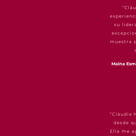
“Clà
experienc
su lide
excepcio
muestra p
Maina Esm
“Clàudia 
desde qu
Ella me a