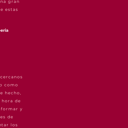
una gran
ue estas
beria
 cercanos
do como
De hecho,
 hora de
sformar y
res de
tar los