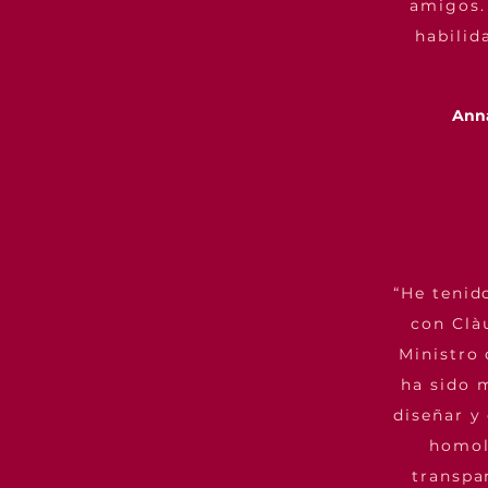
amigos.
habilid
Anna
“He tenid
con Clà
Ministro 
ha sido 
diseñar y
homol
transpa