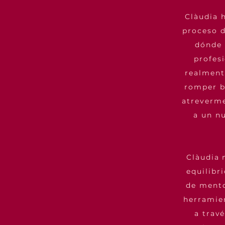
Clàudia 
proceso d
dónde 
profes
realment
romper b
atreverme
a un nu
Clàudia 
equilibr
de mento
herramien
a trav