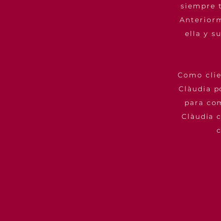
siempre t
Anterior
ella y s
Como clie
Clàudia p
para com
Clàudia 