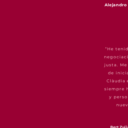
Alejandro
“He tenid
negociaci
justa. Me
de inic
Clàudia 
siempre h
y perso
nuev
Bert Zui