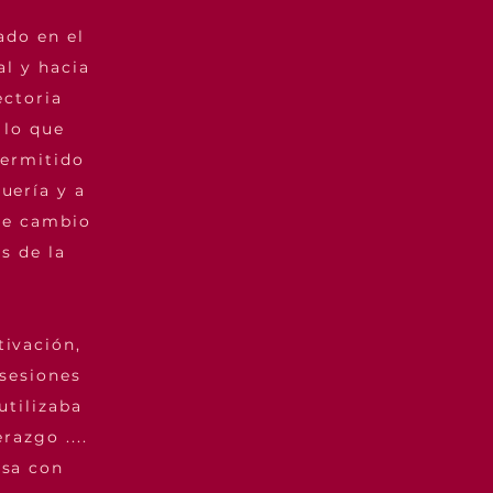
ado en el
al y hacia
ectoria
 lo que
permitido
uería y a
de cambio
s de la
tivación,
 sesiones
utilizaba
razgo ....
esa con