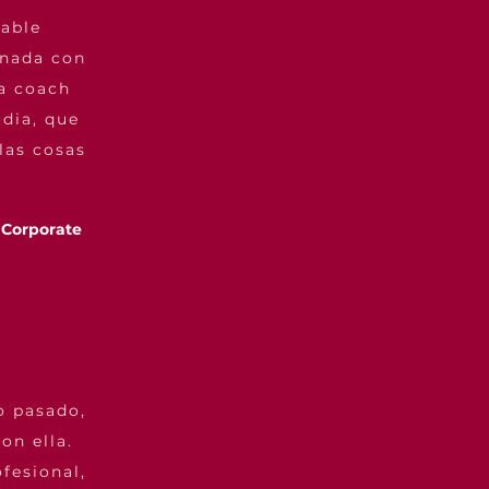
table
inada con
na coach
udia, que
las cosas
 Corporate
o pasado,
on ella.
fesional,