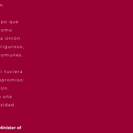
n.
ipo que
 Como
la Unión
riguroso,
 comunes.
i tuviera
mpromiso:
 Un
n una
sidad.
inister of