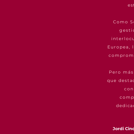
es
Como Se
gesti
interloc
Europea, 
compromet
Pero más 
que desta
con
compr
dedica
Jordi Cin