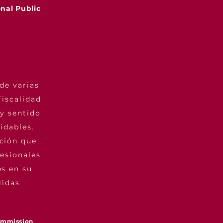
nal Public
de varias
fiscalidad
y sentido
idables.
ución que
esionales
es en su
lidas
Commission