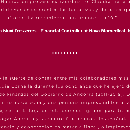
 Ha sido un proceso extraordinario. Clàudia tiene 
ad de ver en su mentee las fortalezas y de hacer q
afloren. La recomiendo totalmente. Un 10!
”
 Muxí Tresserres – Financial Controller at Nova Biomedical I
o la suerte de contar entre mis colaboradores más
udia Cornella durante los ocho años que he ejerci
de Finanzas del Gobierno de Andorra (2011-2019). 
mi mano derecha y una persona imprescindible a la
 ejecutar la hoja de ruta que nos fijamos para tran
ogar Andorra y su sector financiero a los estánda
rencia y cooperación en materia fiscal, o implemen