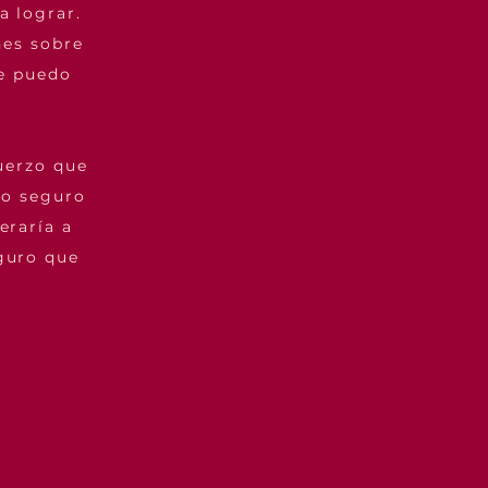
a lograr.
es sobre
te puedo
uerzo que
io seguro
eraría a
guro que
”