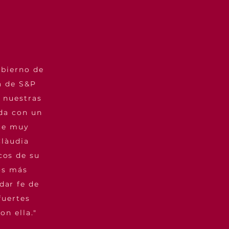
obierno de
na de S&P
 nuestras
ida con un
ace muy
Clàudia
cos de su
os más
dar fe de
fuertes
on ella."