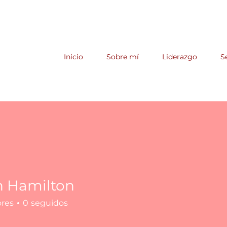
Inicio
Sobre mí
Liderazgo
S
n Hamilton
ores
0
seguidos