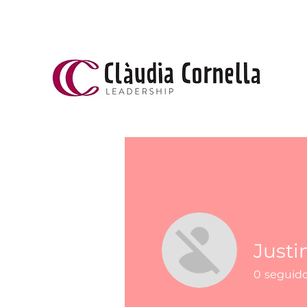
Justi
0
seguid