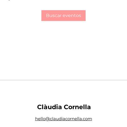
Buscar eventos
Clàudia Cornella
hello@claudiacornella.com